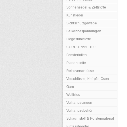
Sonnensegel & Zeltstoffe
Kunstleder
Sichtschutzgewebe
Balkonbespannungen
Liegestuhlstoffe
CORDURA® 1100
Fensterfolien
Planenstoffe
Reissverschlüsse
Verschlüsse, Knöpfe, Ösen
Garn
Wollfries
Vorhangstangen
Vorhangzubehör
Schaumstoff & Polstermaterial
Einfassbänder