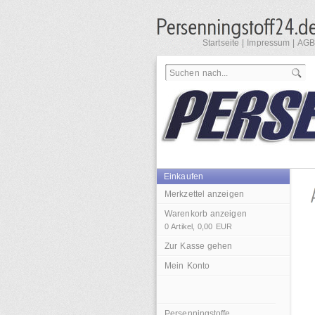
Startseite
|
Impressum
|
AGB
Einkaufen
Merkzettel anzeigen
Warenkorb anzeigen
0
Artikel,
0,00
EUR
Zur Kasse gehen
Mein Konto
Persenningstoffe