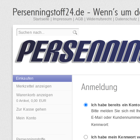
Startseite
|
Impressum
|
AGB
|
Widerrufsrecht
|
Datenschutz
Einkaufen
Merkzettel anzeigen
Warenkorb anzeigen
0
Artikel,
0,00
EUR
Ich habe bereits ein Konto
Zur Kasse gehen
Bitte melden Sie sich mit I
E-Mail oder Kundennummer
Mein Konto
Kennwort:
Ich habe mein Kennwort 
Persenningstoffe