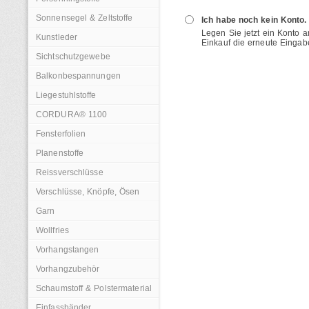
Sonnensegel & Zeltstoffe
Ich habe noch kein Konto.
Legen Sie jetzt ein Konto 
Kunstleder
Einkauf die erneute Eingab
Sichtschutzgewebe
Balkonbespannungen
Liegestuhlstoffe
CORDURA® 1100
Fensterfolien
Planenstoffe
Reissverschlüsse
Verschlüsse, Knöpfe, Ösen
Garn
Wollfries
Vorhangstangen
Vorhangzubehör
Schaumstoff & Polstermaterial
Einfassbänder