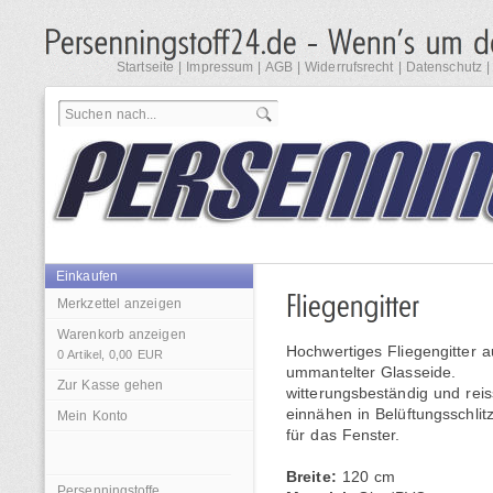
Startseite
|
Impressum
|
AGB
|
Widerrufsrecht
|
Datenschutz
Einkaufen
Merkzettel anzeigen
Warenkorb anzeigen
Hochwertiges Fliegengitter 
0
Artikel,
0,00
EUR
ummantelter Glasseide.
Zur Kasse gehen
witterungsbeständig und rei
einnähen in Belüftungsschli
Mein Konto
für das Fenster.
Breite:
120 cm
Persenningstoffe