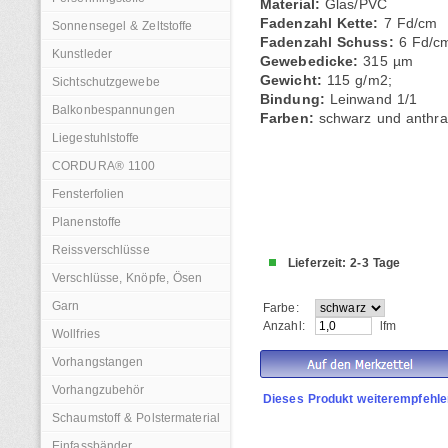
Material:
Glas/PVC
Fadenzahl Kette:
7 Fd/cm
Sonnensegel & Zeltstoffe
Fadenzahl Schuss:
6 Fd/c
Kunstleder
Gewebedicke:
315 µm
Gewicht:
115 g/m2;
Sichtschutzgewebe
Bindung:
Leinwand 1/1
Balkonbespannungen
Farben:
schwarz und anthraz
Liegestuhlstoffe
CORDURA® 1100
Fensterfolien
Planenstoffe
Reissverschlüsse
Lieferzeit: 2-3 Tage
Verschlüsse, Knöpfe, Ösen
Garn
Farbe:
Anzahl:
lfm
Wollfries
Vorhangstangen
Vorhangzubehör
Dieses Produkt weiterempfehle
Schaumstoff & Polstermaterial
Einfassbänder