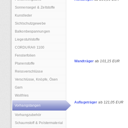
Sonnensegel & Zeltstoffe
Kunstleder
Sichtschutzgewebe
Balkonbespannungen
Liegestuhlstoffe
CORDURA® 1100
Fensterfolien
Wandträger
ab
101,15 EUR
Planenstoffe
Reissverschlüsse
Verschlüsse, Knöpfe, Ösen
Garn
Wollfries
Auflageträger
ab
121,05 EUR
Vorhangstangen
Vorhangzubehör
Schaumstoff & Polstermaterial