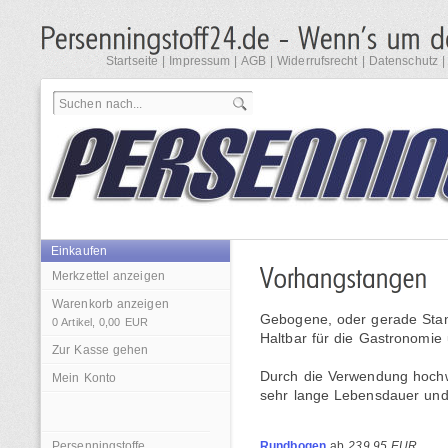
Startseite
|
Impressum
|
AGB
|
Widerrufsrecht
|
Datenschutz
Einkaufen
Merkzettel anzeigen
Warenkorb anzeigen
Gebogene, oder gerade Stan
0
Artikel,
0,00
EUR
Haltbar für die Gastronomie
Zur Kasse gehen
Durch die Verwendung hochwe
Mein Konto
sehr lange Lebensdauer und S
Persenningstoffe
Rundbogen
ab
239,95 EUR