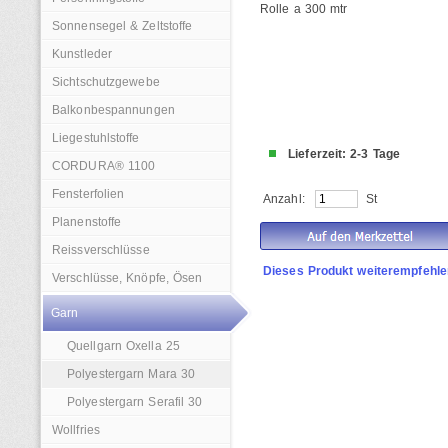
Rolle a 300 mtr
Sonnensegel & Zeltstoffe
Kunstleder
Sichtschutzgewebe
Balkonbespannungen
Liegestuhlstoffe
Lieferzeit: 2-3 Tage
CORDURA® 1100
Fensterfolien
Anzahl:
St
Planenstoffe
Reissverschlüsse
Dieses Produkt weiterempfehle
Verschlüsse, Knöpfe, Ösen
Garn
Quellgarn Oxella 25
Polyestergarn Mara 30
Polyestergarn Serafil 30
Wollfries