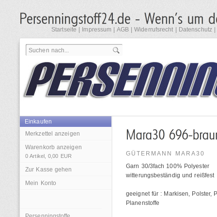
Startseite
|
Impressum
|
AGB
|
Widerrufsrecht
|
Datenschutz
Einkaufen
Merkzettel anzeigen
Warenkorb anzeigen
GÜTERMANN MARA30
0
Artikel,
0,00
EUR
Garn 30/3fach 100% Polyester
Zur Kasse gehen
witterungsbeständig und reißfest
Mein Konto
geeignet für : Markisen, Polster,
Planenstoffe
Persenningstoffe