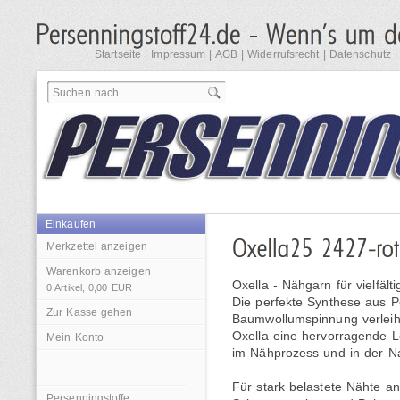
Startseite
|
Impressum
|
AGB
|
Widerrufsrecht
|
Datenschutz
Einkaufen
Merkzettel anzeigen
Warenkorb anzeigen
Oxella - Nähgarn für vielfäl
0
Artikel,
0,00
EUR
Die perfekte Synthese aus P
Zur Kasse gehen
Baumwollumspinnung verleih
Oxella eine hervorragende Le
Mein Konto
im Nähprozess und in der N
Für stark belastete Nähte an
Persenningstoffe