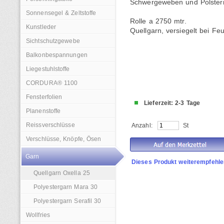
Schwergeweben und Polster
Sonnensegel & Zeltstoffe
Rolle a 2750 mtr.
Kunstleder
Quellgarn, versiegelt bei Feu
Sichtschutzgewebe
Balkonbespannungen
Liegestuhlstoffe
CORDURA® 1100
Fensterfolien
Lieferzeit: 2-3 Tage
Planenstoffe
Reissverschlüsse
Anzahl:
St
Verschlüsse, Knöpfe, Ösen
Garn
Dieses Produkt weiterempfehle
Quellgarn Oxella 25
Polyestergarn Mara 30
Polyestergarn Serafil 30
Wollfries