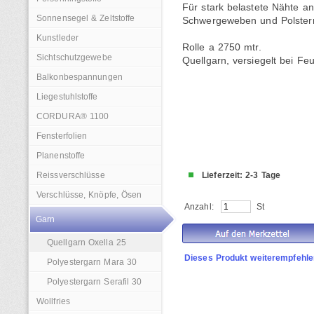
Für stark belastete Nähte an
Sonnensegel & Zeltstoffe
Schwergeweben und Polster
Kunstleder
Rolle a 2750 mtr.
Sichtschutzgewebe
Quellgarn, versiegelt bei Feu
Balkonbespannungen
Liegestuhlstoffe
CORDURA® 1100
Fensterfolien
Planenstoffe
Reissverschlüsse
Lieferzeit: 2-3 Tage
Verschlüsse, Knöpfe, Ösen
Anzahl:
St
Garn
Quellgarn Oxella 25
Dieses Produkt weiterempfehle
Polyestergarn Mara 30
Polyestergarn Serafil 30
Wollfries