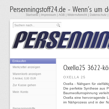
Startseite
|
Impressum
|
AGB
|
Widerrufsrecht
|
Datenschutz
Einkaufen
Merkzettel anzeigen
Warenkorb anzeigen
OXELLA 25
0
Artikel,
0,00
EUR
Oxella - Nähgarn für vielfäl
Zur Kasse gehen
Die perfekte Synthese aus P
Mein Konto
Baumwollumspinnung verleih
Oxella eine hervorragende Le
im Nähprozess und in der N
Persenningstoffe