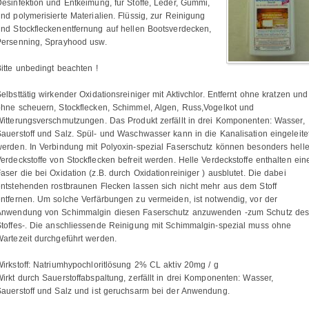
esinfektion und Entkeimung, für Stoffe, Leder, Gummi,
nd polymerisierte Materialien. Flüssig, zur Reinigung
nd Stockfleckenentfernung auf hellen Bootsverdecken,
Persenning, Sprayhood usw.
itte unbedingt beachten !
elbsttätig wirkender Oxidationsreiniger mit Aktivchlor. Entfernt ohne kratzen und
hne scheuern, Stockflecken, Schimmel, Algen, Russ,Vogelkot und
itterungsverschmutzungen. Das Produkt zerfällt in drei Komponenten: Wasser,
auerstoff und Salz. Spül- und Waschwasser kann in die Kanalisation eingeleite
erden. In Verbindung mit Polyoxin-spezial Faserschutz können besonders hell
erdeckstoffe von Stockflecken befreit werden. Helle Verdeckstoffe enthalten ein
aser die bei Oxidation (z.B. durch Oxidationreiniger ) ausblutet. Die dabei
ntstehenden rostbraunen Flecken lassen sich nicht mehr aus dem Stoff
ntfernen. Um solche Verfärbungen zu vermeiden, ist notwendig, vor der
Anwendung von Schimmalgin diesen Faserschutz anzuwenden -zum Schutz de
toffes-. Die anschliessende Reinigung mit Schimmalgin-spezial muss ohne
artezeit durchgeführt werden.
irkstoff: Natriumhypochloritlösung 2% CL aktiv 20mg / g
irkt durch Sauerstoffabspaltung, zerfällt in drei Komponenten: Wasser,
auerstoff und Salz und ist geruchsarm bei der Anwendung.