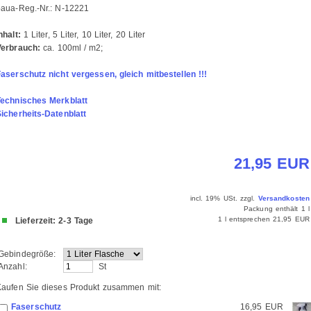
baua-Reg.-Nr.: N-12221
nhalt:
1 Liter, 5 Liter, 10 Liter, 20 Liter
Verbrauch:
ca. 100ml / m2;
aserschutz nicht vergessen, gleich mitbestellen !!!
Technisches Merkblatt
icherheits-Datenblatt
21,95 EUR
incl. 19% USt. zzgl.
Versandkosten
Packung enthält 1 l
1 l entsprechen 21,95 EUR
Lieferzeit: 2-3 Tage
Gebindegröße:
Anzahl:
St
Kaufen Sie dieses Produkt zusammen mit:
Faserschutz
16,95 EUR