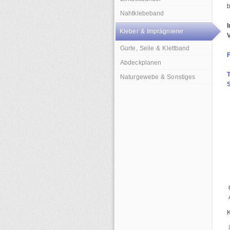
Nahtklebeband
I
Kleber & Imprägnierer
Gurte, Seile & Klettband
F
Abdeckplanen
Naturgewebe & Sonstiges
S