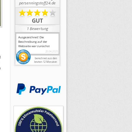
t
e
e
s