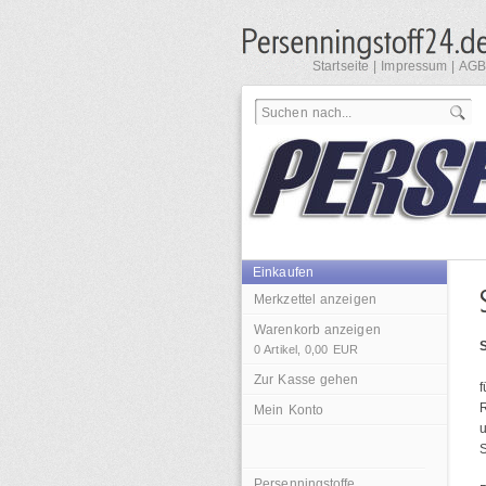
Startseite
|
Impressum
|
AGB
Einkaufen
Merkzettel anzeigen
Warenkorb anzeigen
0
Artikel,
0,00
EUR
Zur Kasse gehen
f
R
Mein Konto
Persenningstoffe