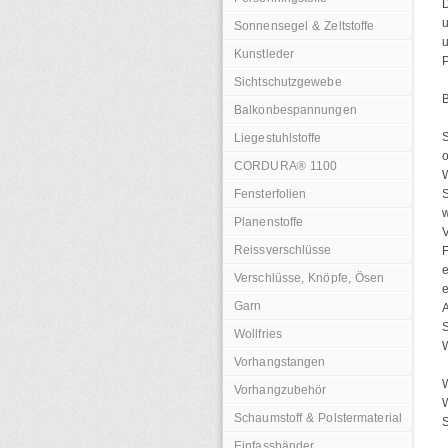
D
u
Sonnensegel & Zeltstoffe
u
Kunstleder
Sichtschutzgewebe
B
Balkonbespannungen
S
Liegestuhlstoffe
o
CORDURA® 1100
W
Fensterfolien
S
w
Planenstoffe
V
Reissverschlüsse
F
e
Verschlüsse, Knöpfe, Ösen
e
Garn
S
Wollfries
W
Vorhangstangen
W
Vorhangzubehör
W
Schaumstoff & Polstermaterial
S
Einfassbänder