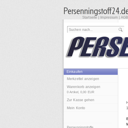
Startseite
|
Impressum
|
AGB
Einkaufen
Merkzettel anzeigen
Warenkorb anzeigen
0
Artikel,
0,00
EUR
Zur Kasse gehen
Mein Konto
1
Persenningstoffe