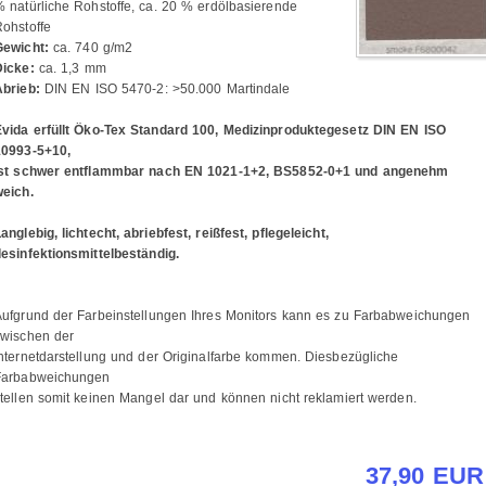
 natürliche Rohstoffe, ca. 20 % erdölbasierende
ohstoffe
Gewicht:
ca. 740 g/m2
Dicke:
ca. 1,3 mm
Abrieb:
DIN EN ISO 5470-2: >50.000 Martindale
Evida erfüllt Öko-Tex Standard 100, Medizinproduktegesetz DIN EN ISO
10993-5+10,
ist schwer entflammbar nach EN 1021-1+2, BS5852-0+1 und angenehm
weich.
anglebig, lichtecht, abriebfest, reißfest, pflegeleicht,
esinfektionsmittelbeständig.
Aufgrund der Farbeinstellungen Ihres Monitors kann es zu Farbabweichungen
zwischen der
nternetdarstellung und der Originalfarbe kommen. Diesbezügliche
Farbabweichungen
tellen somit keinen Mangel dar und können nicht reklamiert werden.
37,90 EUR