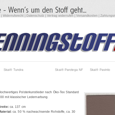
|
Widerrufsrecht
|
Datenschutz
|
Vertrag widerrufen
|
Versandkosten
|
Zahlungsm
Skai® Tundra
Skai® Evida
Skai® Parotega NF
Skai® Pavinto
Hochwertiges Polsterkunstleder nach Öko-Tex Standard
00 mit klassischer Ledernarbung.
Breite:
ca. 137 cm
Material:
ca. 50 % nachwachsende Rohstoffe, ca. 30