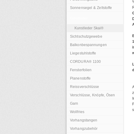
%
R
Sonnensegel & Zeltstoffe
Kunstleder
Kunstleder Skai®
Sichtschutzgewebe
Balkonbespannungen
Liegestuhlstoffe
CORDURA® 1100
L
Fensterfolien
d
Planenstoffe
Reissverschlüsse
Verschlüsse, Knöpfe, Ösen
I
Garn
s
Wollfries
Vorhangstangen
Vorhangzubehör