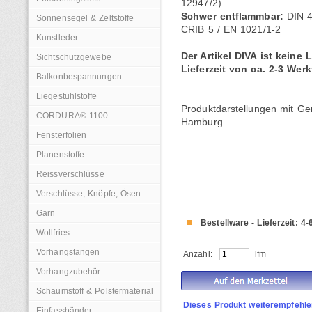
12947/2)
Schwer entflammbar:
DIN 4
Sonnensegel & Zeltstoffe
CRIB 5 / EN 1021/1-2
Kunstleder
Der Artikel DIVA ist keine
Sichtschutzgewebe
Lieferzeit von ca. 2-3 Wer
Balkonbespannungen
Liegestuhlstoffe
Produktdarstellungen mit G
CORDURA® 1100
Hamburg
Fensterfolien
Planenstoffe
Reissverschlüsse
Verschlüsse, Knöpfe, Ösen
Garn
Bestellware - Lieferzeit: 4
Wollfries
Vorhangstangen
Anzahl:
lfm
Vorhangzubehör
Schaumstoff & Polstermaterial
Dieses Produkt weiterempfehle
Einfassbänder