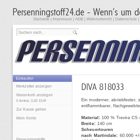
Startseite
|
Impressum
|
AGB
|
Widerrufsrecht
|
Datenschutz
Einkaufen
Merkzettel anzeigen
Warenkorb anzeigen
Ein moderner, abriebfester, 
0
Artikel,
0,00
EUR
entflammbarer, flachgewebte
Zur Kasse gehen
Material:
100 % Trevira CS 
Mein Konto
Breite:
140 cm
Scheuertouren
nach Martindale:
60.000 +/
Persenningstoffe