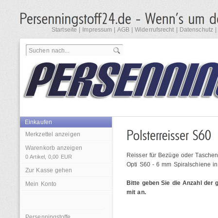
Startseite
|
Impressum
|
AGB
|
Widerrufsrecht
|
Datenschutz
Einkaufen
Merkzettel anzeigen
Warenkorb anzeigen
Reisser für Bezüge oder Taschen
0
Artikel,
0,00
EUR
Opti S60 - 6 mm Spiralschiene i
Zur Kasse gehen
Bitte geben Sie die Anzahl der
Mein Konto
mit an.
Persenningstoffe