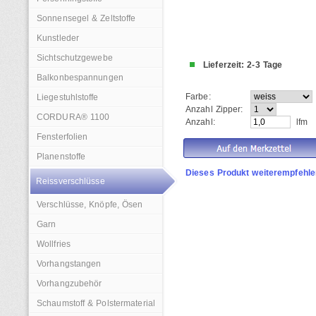
Sonnensegel & Zeltstoffe
Kunstleder
Sichtschutzgewebe
Lieferzeit: 2-3 Tage
Balkonbespannungen
Farbe:
Liegestuhlstoffe
Anzahl Zipper:
CORDURA® 1100
Anzahl:
lfm
Fensterfolien
Planenstoffe
Dieses Produkt weiterempfehle
Reissverschlüsse
Verschlüsse, Knöpfe, Ösen
Garn
Wollfries
Vorhangstangen
Vorhangzubehör
Schaumstoff & Polstermaterial