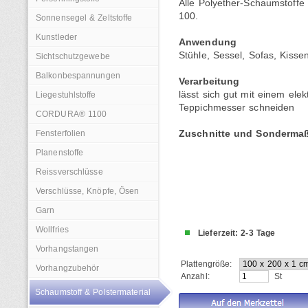
Alle Polyether-Schaumstoff
100.
Sonnensegel & Zeltstoffe
Kunstleder
Anwendung
Stühle, Sessel, Sofas, Kisse
Sichtschutzgewebe
Balkonbespannungen
Verarbeitung
lässt sich gut mit einem el
Liegestuhlstoffe
Teppichmesser schneiden
CORDURA® 1100
Fensterfolien
Zuschnitte und Sondermaße
Planenstoffe
Reissverschlüsse
Verschlüsse, Knöpfe, Ösen
Garn
Wollfries
Lieferzeit: 2-3 Tage
Vorhangstangen
Plattengröße:
Vorhangzubehör
Anzahl:
St
Schaumstoff & Polstermaterial