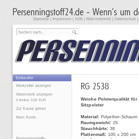
Startseite
|
Impressum
|
AGB
|
Widerrufsrecht
|
Datenschutz
Einkaufen
Merkzettel anzeigen
Warenkorb anzeigen
Weiche Polsterqualität fü
0
Artikel,
0,00
EUR
Sitzpolster
Zur Kasse gehen
Material:
Polyether-Schaum
Mein Konto
Raumgewicht:
25
Stauchhärte:
38
Plattenmaß:
100 x 200 cm
Persenningstoffe