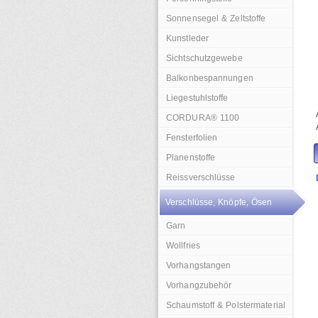
Sonnensegel & Zeltstoffe
Kunstleder
Sichtschutzgewebe
Balkonbespannungen
Liegestuhlstoffe
CORDURA® 1100
Fensterfolien
Planenstoffe
Reissverschlüsse
Verschlüsse, Knöpfe, Ösen
Garn
Wollfries
Vorhangstangen
Vorhangzubehör
Schaumstoff & Polstermaterial