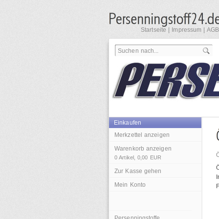
Startseite
|
Impressum
|
AGB
Einkaufen
Merkzettel anzeigen
Warenkorb anzeigen
0
Artikel,
0,00
EUR
Zur Kasse gehen
I
Mein Konto
F
Persenningstoffe