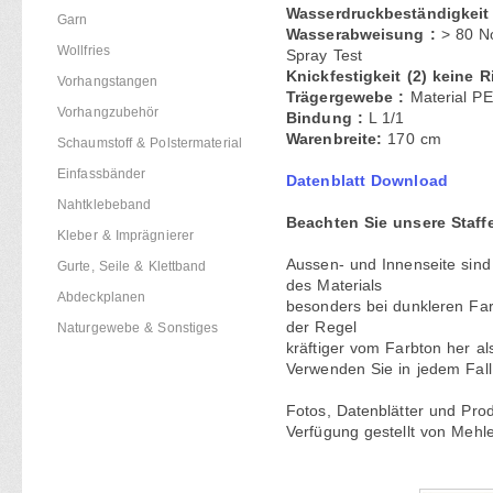
Wasserdruckbeständigkeit
Garn
Wasserabweisung :
> 80
N
Wollfries
Spray Test
Knickfestigkeit (2) keine R
Vorhangstangen
Trägergewebe :
Material P
Vorhangzubehör
Bindung :
L 1/1
Warenbreite:
170 cm
Schaumstoff & Polstermaterial
Einfassbänder
Datenblatt Download
Nahtklebeband
Beachten Sie unsere Staffe
Kleber & Imprägnierer
Aussen- und Innenseite sind
Gurte, Seile & Klettband
des Materials
Abdeckplanen
besonders bei dunkleren Farb
der Regel
Naturgewebe & Sonstiges
kräftiger vom Farbton her als
Verwenden Sie in jedem Fall
Fotos, Datenblätter und Pro
Verfügung gestellt von Meh