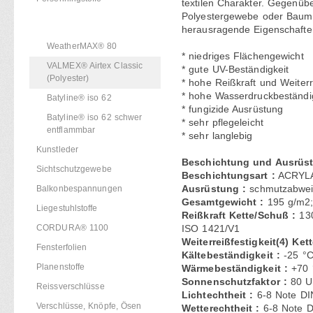
textilen Charakter. Gegenüb
Polyestergewebe oder Baumw
Sonnensegel & Zeltstoffe
herausragende Eigenschafte
WeatherMAX® 80
* niedriges Flächengewicht
VALMEX® Airtex Classic
* gute UV-Beständigkeit
(Polyester)
* hohe Reißkraft und Weiterre
* hohe Wasserdruckbeständi
Batyline® iso 62
* fungizide Ausrüstung
Batyline® iso 62 schwer
* sehr pflegeleicht
entflammbar
* sehr langlebig
Kunstleder
Beschichtung und Ausrüs
Sichtschutzgewebe
Beschichtungsart :
ACRYLAT
Balkonbespannungen
Ausrüstung :
schmutzabweis
Gesamtgewicht :
195 g/m2;
Liegestuhlstoffe
Reißkraft Kette/Schuß :
130
CORDURA® 1100
ISO 1421/V1
Weiterreißfestigkeit(4) Ket
Fensterfolien
Kältebeständigkeit :
-25
°C
Planenstoffe
Wärmebeständigkeit :
+70
Sonnenschutzfaktor :
80 U
Reissverschlüsse
Lichtechtheit :
6-8
Note DI
Verschlüsse, Knöpfe, Ösen
Wetterechtheit :
6-8 Note D