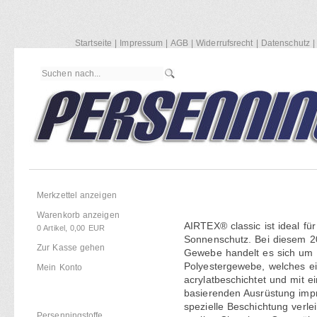
Startseite
|
Impressum
|
AGB
|
Widerrufsrecht
|
Datenschutz
Einkaufen
Merkzettel anzeigen
Warenkorb anzeigen
AIRTEX® classic ist ideal f
0
Artikel,
0,00
EUR
Sonnenschutz. Bei diesem 20
Zur Kasse gehen
Gewebe handelt es sich um
Polyestergewebe, welches ei
Mein Konto
acrylatbeschichtet und mit ei
basierenden Ausrüstung imprä
spezielle Beschichtung verl
Persenningstoffe