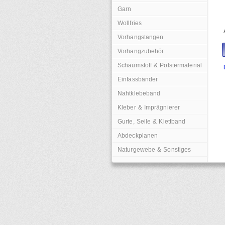
Garn
Wollfries
Vorhangstangen
Vorhangzubehör
Schaumstoff & Polstermaterial
Einfassbänder
Nahtklebeband
Kleber & Imprägnierer
Gurte, Seile & Klettband
Abdeckplanen
Naturgewebe & Sonstiges