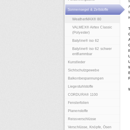
W
A
Sonnensegel & Zeltstoffe
K
WeatherMAX® 80
VALMEX® Airtex Classic
(Polyester)
Batyline® iso 62
Batyline® iso 62 schwer
R
entflammbar
Kunstleder
Sichtschutzgewebe
B
Balkonbespannungen
Liegestuhlstoffe
W
CORDURA® 1100
Fensterfolien
Planenstoffe
Reissverschlüsse
Verschlüsse, Knöpfe, Ösen