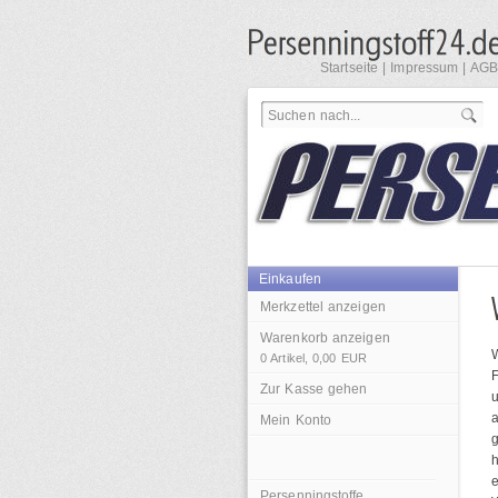
Startseite
|
Impressum
|
AGB
Einkaufen
Merkzettel anzeigen
Warenkorb anzeigen
0
Artikel,
0,00
EUR
F
Zur Kasse gehen
u
a
Mein Konto
g
e
Persenningstoffe