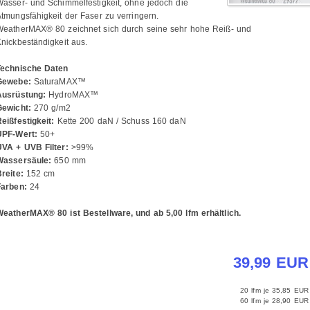
asser- und Schimmelfestigkeit, ohne jedoch die
tmungsfähigkeit der Faser zu verringern.
WeatherMAX® 80 zeichnet sich durch seine sehr hohe Reiß- und
nickbeständigkeit aus.
Technische Daten
Gewebe:
SaturaMAX™
Ausrüstung:
HydroMAX™
Gewicht:
270 g/m2
eißfestigkeit:
Kette 200 daN / Schuss 160 daN
UPF-Wert:
50+
UVA + UVB Filter:
>99%
Wassersäule:
650 mm
reite:
152 cm
Farben:
24
eatherMAX® 80 ist Bestellware, und ab 5,00 lfm erhältlich.
39,99 EUR
20 lfm je
35,85 EUR
60 lfm je
28,90 EUR