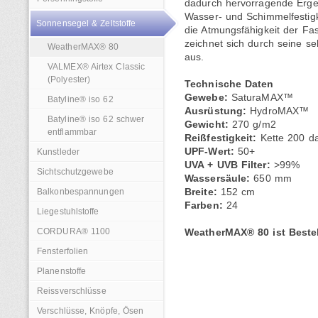
dadurch hervorragende Erge
Wasser- und Schimmelfestigk
Sonnensegel & Zeltstoffe
die Atmungsfähigkeit der F
zeichnet sich durch seine s
WeatherMAX® 80
aus.
VALMEX® Airtex Classic
(Polyester)
Technische Daten
Gewebe:
SaturaMAX™
Batyline® iso 62
Ausrüstung:
HydroMAX™
Batyline® iso 62 schwer
Gewicht:
270 g/m2
entflammbar
Reißfestigkeit:
Kette 200 d
UPF-Wert:
50+
Kunstleder
UVA + UVB Filter:
>99%
Sichtschutzgewebe
Wassersäule:
650 mm
Balkonbespannungen
Breite:
152 cm
Farben:
24
Liegestuhlstoffe
CORDURA® 1100
WeatherMAX® 80 ist Bestell
Fensterfolien
Planenstoffe
Reissverschlüsse
Verschlüsse, Knöpfe, Ösen