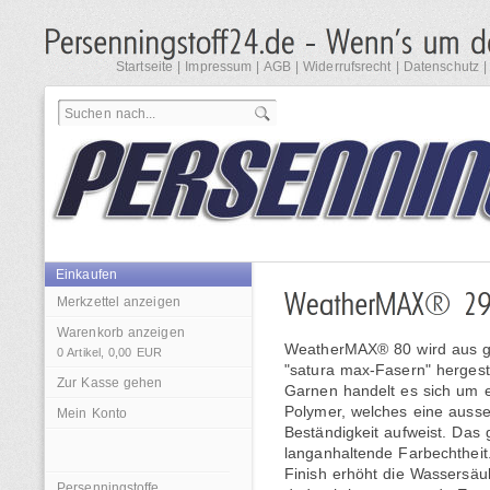
Startseite
|
Impressum
|
AGB
|
Widerrufsrecht
|
Datenschutz
Einkaufen
Merkzettel anzeigen
Warenkorb anzeigen
WeatherMAX® 80 wird aus g
0
Artikel,
0,00
EUR
"satura max-Fasern" hergeste
Zur Kasse gehen
Garnen handelt es sich um e
Polymer, welches eine auss
Mein Konto
Beständigkeit aufweist. Das g
langanhaltende Farbechthei
Finish erhöht die Wassersäu
Persenningstoffe