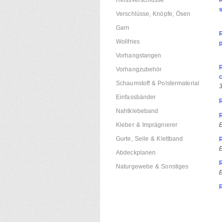
Reissverschlüsse
Verschlüsse, Knöpfe, Ösen
Garn
Wollfries
p
Vorhangstangen
Vorhangzubehör
c
Schaumstoff & Polstermaterial
Einfassbänder
Nahtklebeband
Kleber & Imprägnierer
Gurte, Seile & Klettband
Abdeckplanen
Naturgewebe & Sonstiges