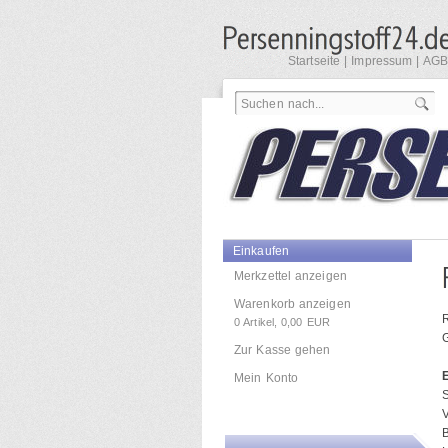
Startseite
|
Impressum
|
AGB
Einkaufen
Merkzettel anzeigen
Warenkorb anzeigen
R
0
Artikel,
0,00
EUR
Zur Kasse gehen
Mein Konto
V
B