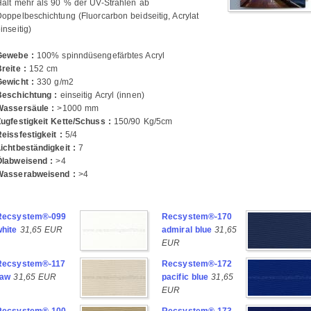
ält mehr als 90 % der UV-Strahlen ab
oppelbeschichtung (Fluorcarbon beidseitig, Acrylat
inseitig)
Gewebe :
100% spinndüsengefärbtes Acryl
reite :
152 cm
Gewicht :
330 g/m2
Beschichtung :
einseitig Acryl (innen)
Wassersäule :
>1000 mm
ugfestigkeit Kette/Schuss :
150/90 Kg/5cm
eissfestigkeit :
5/4
ichtbeständigkeit :
7
Ölabweisend :
>4
Wasserabweisend :
>4
Recsystem®-099
Recsystem®-170
white
31,65 EUR
admiral blue
31,65
EUR
Recsystem®-117
Recsystem®-172
raw
31,65 EUR
pacific blue
31,65
EUR