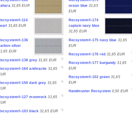
Recsystem®-100
Recsystem®-173
sahara
31,65 EUR
ocean blue
31,65
EUR
Recsystem®-114
Recsystem®-174
earl
31,65 EUR
captain navy blue
31,65 EUR
Recsystem®-136
Recsystem®-175 navy blue
31,65
arbon silver
EUR
31,65 EUR
Recsystem®-176 red
31,65 EUR
Recsystem®-138 grey
31,65 EUR
Recsystem®-177 burgundy
31,65
EUR
Recsystem®-164 anthracite
31,65
EUR
Recsystem®-102 green
31,65
EUR
Recsystem®-150 dark grey
31,65
EUR
Handmuster Recsystem
0,50 EUR
Recsystem®-127 moonrock
31,65
EUR
Recsystem®-103 black
31,65 EUR