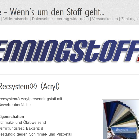
|
Widerrufsrecht
|
Datenschutz
|
Vertrag widerrufen
|
Versandkosten
|
Zahlungsm
ecsystem® Acrylpersenningstoff mit
Gewebeoberfläche
Eigenschaften
Schmutz- und Ölabweisend
errottungsfest, Bakterizid
eständig gegen Schimmel- und Pilzbefall