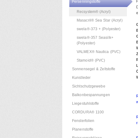
H
Persenningstoffe
D
Recsystem® (Acryl)
e
Masacril® Sea Star (Acryl)
swela®-373 + (Polyester)
B
swela®-357 Seasilk+
(Polyester)
VALMEX® Nautica (PVC)
Z
R
Stamoid® (PVC)
L
Sonnensegel & Zeltstoffe
Kunstleder
Sichtschutzgewebe
Balkonbespannungen
Liegestuhlstoffe
CORDURA® 1100
Fensterfolien
Planenstoffe