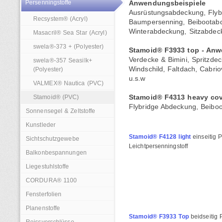
Persenningstoffe
Anwendungsbeispiele
Ausrüstungsabdeckung, Flyb
Recsystem® (Acryl)
Baumpersenning, Beibootab
Winterabdeckung, Sitzabdec
Masacril® Sea Star (Acryl)
swela®-373 + (Polyester)
Stamoid® F3933 top - Anw
Verdecke & Bimini, Spritzdec
swela®-357 Seasilk+
Windschild, Faltdach, Cabr
(Polyester)
u.s.w
VALMEX® Nautica (PVC)
Stamoid® (PVC)
Stamoid® F4313 heavy cov
Flybridge Abdeckung, Beibo
Sonnensegel & Zeltstoffe
Kunstleder
Stamoid® F4128 light
einseitig 
Sichtschutzgewebe
Leichtpersenningstoff
Balkonbespannungen
Liegestuhlstoffe
CORDURA® 1100
Fensterfolien
Planenstoffe
Stamoid® F3933 Top
beidseitig 