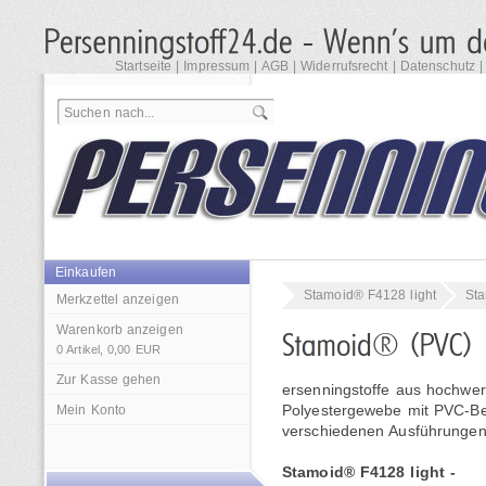
Startseite
|
Impressum
|
AGB
|
Widerrufsrecht
|
Datenschutz
Einkaufen
Stamoid® F4128 light
St
Merkzettel anzeigen
Warenkorb anzeigen
0
Artikel,
0,00
EUR
Zur Kasse gehen
ersenningstoffe aus hochwe
Mein Konto
Polyestergewebe mit PVC-Be
verschiedenen Ausführungen
Stamoid® F4128 light -